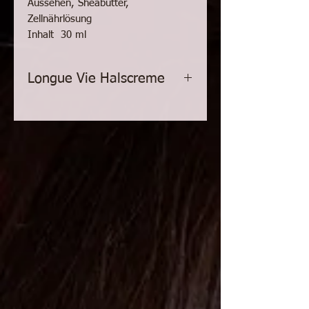
Aussehen, Sheabutter,
Zellnährlösung
Inhalt 30 ml
Longue Vie Halscreme
Festigende Halscreme
GUINOT war das erste
Kosmetiklabor, das
Pflegecremes mit
Zellnährlösung entwickelt hat.
Diese Wirkstoffkomplexe
werden in der Medizin,
insbesondere bei der
Behandlung schwerer
Brandwunden eingesetzt, um
die Hautzellen wieder
herzustellen.
Lässt den Hals und das