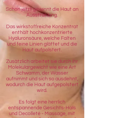
Schon jetzt gewinnt die Haut an
Ausstrahlung.
Das wirkstoffreiche Konzentrat
enthält hochkonzentrierte
Hyaluronsäure, welche Falten
und feine Linien glättet und die
Haut aufpolstert.
Zusätzlich arbeitet sie durch ihr
Molekulargewicht wie eine Art
Schwamm, der Wasser
aufnimmt und sich so ausdehnt,
wodurch die Haut aufgepolstert
wird.
Es folgt eine herrlich
entspannende Gesichts-Hals
und Decolleté - Massage, mit