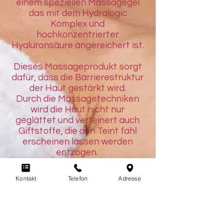
einem speziellen Massagegel
das mit dem Hydralogic
Komplex und
hochkonzentrierter
Hyaluronsäure angereichert ist.
Dieses Massageprodukt sorgt
dafür, dass die Barrierestruktur
der Haut gestärkt wird.
Durch die Massagetechniken
wird die Haut nicht nur
geglättet und verfeinert auch
Giftstoffe, die den Teint fahl
erscheinen lassen werden
entzogen.
Die darauffolgende Maske ist
Kontakt
Telefon
Adresse
wie ein feuchtigkeitsspendenes
und erfrischendes Bad für die
Haut. Ihre Geltextur beruhigt,
spendet Feuchtigkeit und