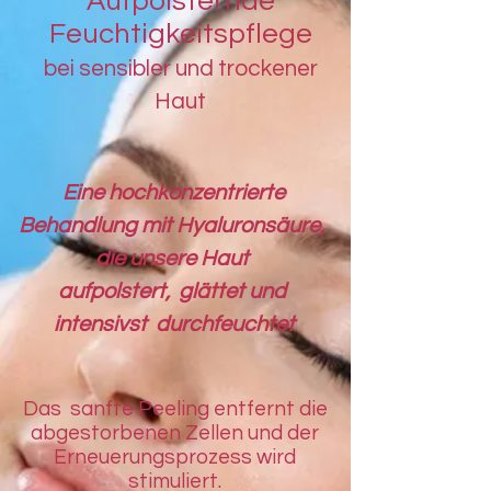
Aufpolsternde
Feuchtigkeitspflege
bei sensibler und trockener
Haut
Eine hochkonzentrierte
Behandlung mit Hyaluronsäure,
die unsere Haut
aufpolstert, glättet und
intensivst durchfeuchtet
Das sanfte Peeling entfernt die
abgestorbenen Zellen und der
Erneuerungsprozess wird
stimuliert.