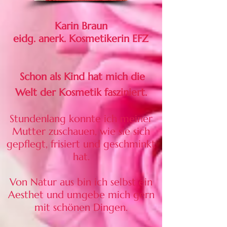
Karin Braun
eidg. anerk. Kosmetikerin EFZ
Schon als Kind hat mich die
Welt der Kosmetik fasziniert.
Stundenlang konnte ich meiner
Mutter zuschauen, wie sie sich
gepflegt, frisiert und geschminkt
hat.
Von Natur aus bin ich selbst ein
Aesthet und umgebe mich gern
mit schönen Dingen.