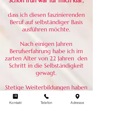
Schon früh war für mich klar,
dass ich diesen faszinierenden
Beruf auf selbständiger Basis
ausführen möchte.
Nach einigen Jahren
Berufserfahrung habe ich im
zarten Alter von 22 Jahren den
Schritt in die Selbständigkeit
gewagt.
Stetige Weiterbildungen haben
mich immer auf meinem Weg
begleitet.
Kontakt
Telefon
Adresse
Mein Beruf ist für mich nicht nur
Berufung, sondern auch eine