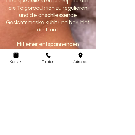
Eine spezielle Kräuterampulle hilft,
die Talgproduktion zu regulieren
und die anschliessende
Gesichtsmaske kühlt und beruhigt
die Haut.
Mit einer entspannenden
Nackenmassage wird diese
Behandlung angenehm
Kontakt
Telefon
Adresse
abgerundet.
90 Minuten
CHF 159.00
Je nach Zeitaufwand beim
Ausreinigen, kann der Preis etwas
variieren.