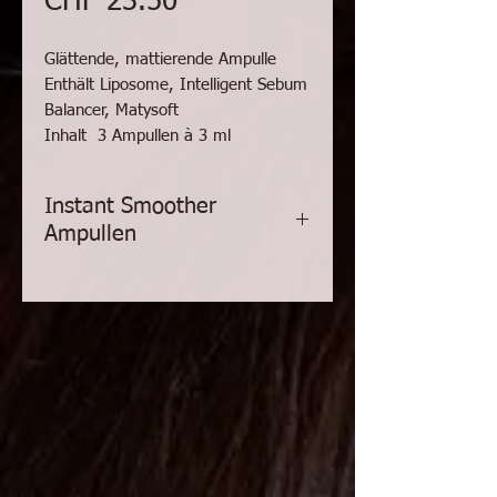
Preis
CHF 23.50
Glättende, mattierende Ampulle
Enthält Liposome, Intelligent Sebum
Balancer, Matysoft
Inhalt 3 Ampullen à 3 ml
Instant Smoother
Ampullen
Wirkstoffkonzentrat für einen
Teint wie weichgezeichnet.
ein gleichmässiges mattiertes
Hautbild
feine Poren ohne störenden
Oelglanz in der T-Zone
diese Intensivpflege verfeinert
die Poren
stärkt den