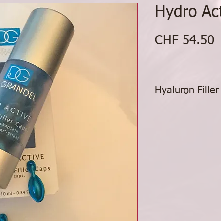
Hydro Ac
P
CHF 54.50
Hyaluron Filler
Hyaluron Feuchtigk
wirkt sofort gl
wirkt aufpolster
aussehen
schenkt ein samt
die " Zauberform