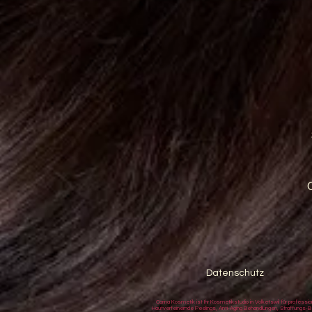
Datenschutz
Carina Kosmetik ist Ihr Kosmetikstudio in Volketswil für prof
Hautverfeinernde Peelings, Anti-Aging Behandlungen, Straffungs-