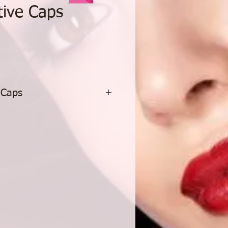
tive Caps
reis
 Caps
eitskapseln
ättend und ausgleichend
nd und lässt die Haut prall
ig zartes Hautbild
el " für eine glatte Haut