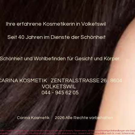
Ihre erfahrene Kosmetikerin in Volketswil
Seit 40 Jahren im Dienste der Schönheit
Schönheit und Wohlbefinden für Gesicht und Körper.
CARINA KOSMETIK ZENTRALSTRASSE 26 8604
VOLKETSWIL
044 - 945 62 05
Carina Kosmetik 2026 Alle Rechte vorbehalten
essionelle Gesichtsbehandlungen, Hautverbesserung und wirksame Beauty-Treatments. Ich biete hochwertige Behandlungen wie Ge
Behandlungen, aufpolsternde Feuchtigkeitsbehandlungen bei trockener Haut, Green Peel Tiefenschälkur nach Dr. med. Schrammek,