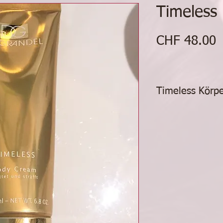
Timeless
P
CHF 48.00
Timeless Körp
Straffende Körperc
Goldpigmenten
strafft, glättet
stärkt das Bind
versorgt die Hau
harmonisierend
feine Goldpigm
und verleihen i