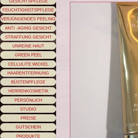
GESICHTSPFLEGE
FEUCHTIGKEITSPFLEGE
VERJÜNGENDES PEELING
ANTI -AGING GESICHT
STRAFFUNG GESICHT
UNREINE HAUT
GREEN PEEL
CELLULITE WICKEL
HAARENTFERNUNG
BÜSTENPFLEGE
HERRENKOSMETIK
PERSÖNLICH
STUDIO
PREISE
GUTSCHEIN
PRODUKTE