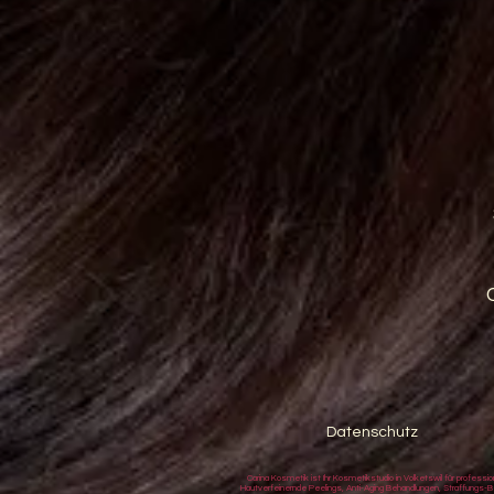
Datenschutz
Carina Kosmetik ist Ihr Kosmetikstudio in Volketswil für prof
Hautverfeinernde Peelings, Anti-Aging Behandlungen, Straffungs-