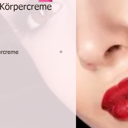
 Körpercreme
reis
ercreme
reme mit sanften
 und verjüngt die Konturen
egewebe
t intensiv mit Feuchtigkeit und
ente umschmeicheln die Haut
hr einen zarten Schimmer