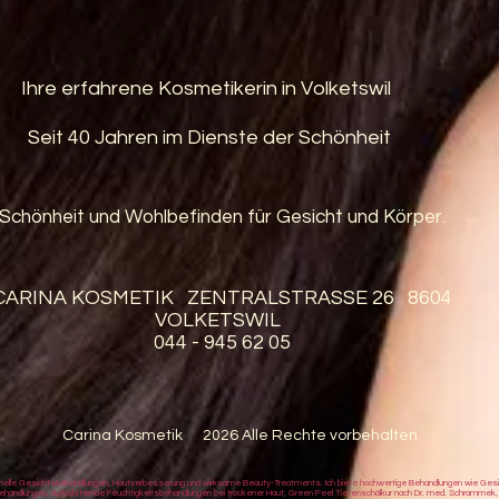
Ihre erfahrene Kosmetikerin in Volketswil
Seit 40 Jahren im Dienste der Schönheit
Schönheit und Wohlbefinden für Gesicht und Körper.
CARINA KOSMETIK ZENTRALSTRASSE 26 8604
VOLKETSWIL
044 - 945 62 05
Carina Kosmetik 2026 Alle Rechte vorbehalten
essionelle Gesichtsbehandlungen, Hautverbesserung und wirksame Beauty-Treatments. Ich biete hochwertige Behandlungen wie Ge
Behandlungen, aufpolsternde Feuchtigkeitsbehandlungen bei trockener Haut, Green Peel Tiefenschälkur nach Dr. med. Schrammek,